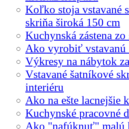
Koľko stoja vstavané 
skriňa široká 150 cm
Kuchynská zástena zo 
Ako vyrobiť vstavanú
Výkresy na nábytok z
Vstavané šatníkové sk
interiéru
Ako na ešte lacnejšie
Kuchynské pracovné do
Ako "nafúknuť" malú