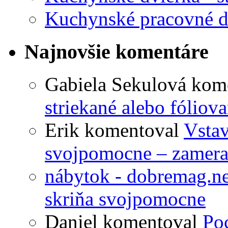
Kuchynské pracovné d
Najnovšie komentáre
Gabiela Sekulová
kom
striekané alebo fóliov
Erik
komentoval
Vstav
svojpomocne – zameran
nábytok - dobremag.ne
skriňa svojpomocne
Daniel
komentoval
Poc