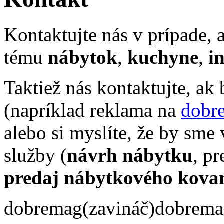
Kontaktujte nás v prípade, 
tému
nábytok
,
kuchyne
,
i
Taktiež nás kontaktujte, ak 
(napríklad reklama na
dobr
alebo si myslíte, že by sm
služby (
návrh nábytku
, pr
predaj nábytkového kovan
dobremag(zavináč)dobrema