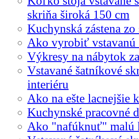
Koľko stoja vstavané 
skriňa široká 150 cm
Kuchynská zástena zo 
Ako vyrobiť vstavanú
Výkresy na nábytok z
Vstavané šatníkové sk
interiéru
Ako na ešte lacnejšie
Kuchynské pracovné do
Ako "nafúknuť" malú