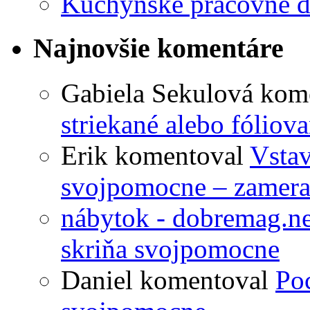
Kuchynské pracovné d
Najnovšie komentáre
Gabiela Sekulová
kom
striekané alebo fóliov
Erik
komentoval
Vstav
svojpomocne – zameran
nábytok - dobremag.ne
skriňa svojpomocne
Daniel
komentoval
Poc