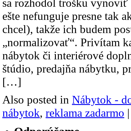
sa rozhodol trošku vynoviť
ešte nefunguje presne tak 
chcel), takže ich budem po
„normalizovať“. Privítam k
nábytok či interiérové dopl
štúdio, predajňa nábytku, 
[…]
Also posted in
Nábytok - d
nábytok
,
reklama zadarmo
|