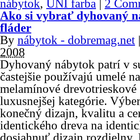
nábytok
,
UNI farba
|
2 Com
Ako si vybrať dyhovaný ná
fláder
By
nábytok - dobremag.net
2008
Dyhovaný nábytok patrí v sú
častejšie používajú umelé n
melamínové drevotrieskové
luxusnejšej kategórie. Výbe
konečný dizajn, kvalitu a ce
identického dreva na ident
dosiahnuť dizajn rozdielny.