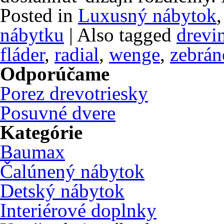
Posted in
Luxusný nábytok
nábytku
|
Also tagged
drevi
fláder
,
radial
,
wenge
,
zebrán
Odporúčame
Porez drevotriesky
Posuvné dvere
Kategórie
Baumax
Čalúnený nábytok
Detský nábytok
Interiérové doplnky