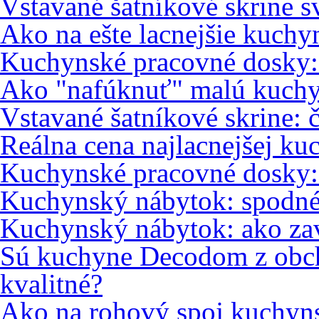
Vstavané šatníkové skrine s
Ako na ešte lacnejšie kuch
Kuchynské pracovné dosky: 
Ako "nafúknuť" malú kuch
Vstavané šatníkové skrine: 
Reálna cena najlacnejšej ku
Kuchynské pracovné dosky
Kuchynský nábytok: spodné
Kuchynský nábytok: ako zav
Sú kuchyne Decodom z obc
kvalitné?
Ako na rohový spoj kuchyns