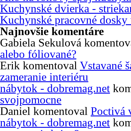
Kuchynské dvierka - strieka
Kuchynské pracovné dosky 
Najnovšie komentáre
Gabiela Sekulová
komentov
alebo fóliované?
Erik
komentoval
Vstavané š
zameranie interiéru
nábytok - dobremag.net
kom
svojpomocne
Daniel
komentoval
Poctivá 
nábytok - dobremag.net
kom