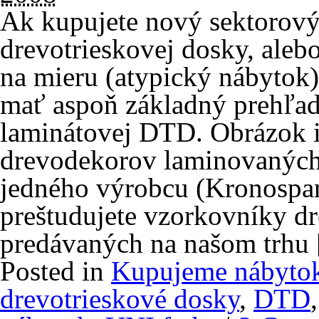
Ak kupujete nový sektorový
drevotrieskovej dosky, ale
na mieru (atypický nábytok)
mať aspoň základný prehľa
laminátovej DTD. Obrázok i
drevodekorov laminovaných
jedného výrobcu (Kronospan
preštudujete vzorkovníky d
predávaných na našom trhu
Posted in
Kupujeme nábyto
drevotrieskové dosky
,
DTD