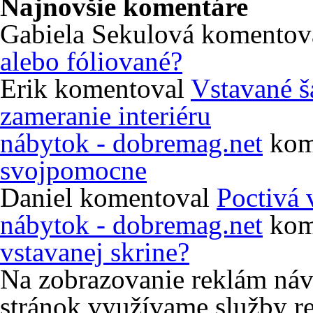
Najnovšie komentáre
Gabiela Sekulová
komentov
alebo fóliované?
Erik
komentoval
Vstavané š
zameranie interiéru
nábytok - dobremag.net
kom
svojpomocne
Daniel
komentoval
Poctivá 
nábytok - dobremag.net
kom
vstavanej skrine?
Na zobrazovanie reklám ná
stránok využívame služby re