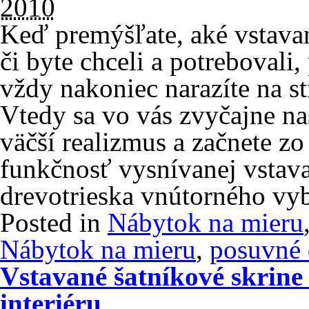
2010
Keď premýšľate, aké vstava
či byte chceli a potrebovali
vždy nakoniec narazíte na s
Vtedy sa vo vás zvyčajne na
väčší realizmus a začnete zo
funkčnosť vysnívanej vstava
drevotrieska vnútorného vy
Posted in
Nábytok na mieru
Nábytok na mieru
,
posuvné 
Vstavané šatníkové skrin
interiéru