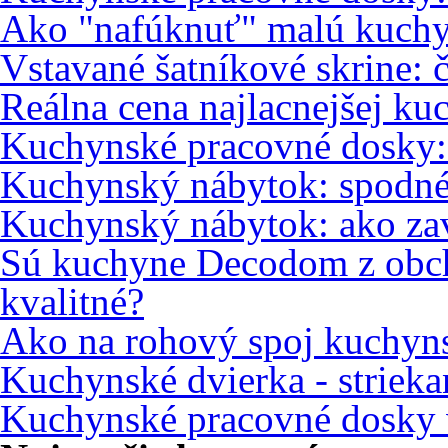
Ako "nafúknuť" malú kuch
Vstavané šatníkové skrine: 
Reálna cena najlacnejšej ku
Kuchynské pracovné dosky
Kuchynský nábytok: spodné
Kuchynský nábytok: ako zav
Sú kuchyne Decodom z obc
kvalitné?
Ako na rohový spoj kuchyns
Kuchynské dvierka - strieka
Kuchynské pracovné dosky 