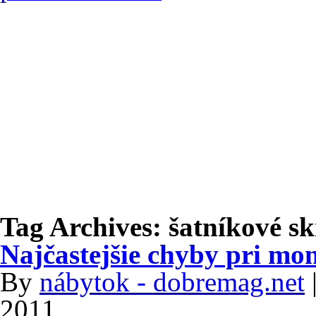
Tag Archives:
šatníkové sk
Najčastejšie chyby pri mo
By
nábytok - dobremag.net
2011