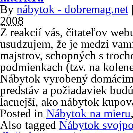
By
nábytok - dobremag.net
2008
Z reakcií vás, čitateľov we
usudzujem, že je medzi va
majstrov, schopných s troc
podmienkach (tzv. na kolene
Nábytok vyrobený domácim
predstáv a požiadaviek budú
lacnejší, ako nábytok kupo
Posted in
Nábytok na mieru
Also tagged
Nábytok svojp