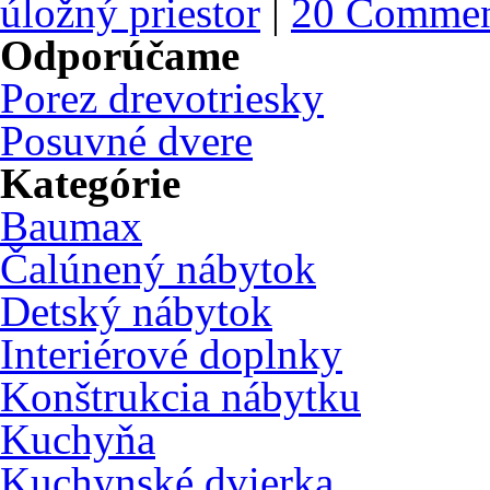
úložný priestor
|
20 Commen
Odporúčame
Porez drevotriesky
Posuvné dvere
Kategórie
Baumax
Čalúnený nábytok
Detský nábytok
Interiérové doplnky
Konštrukcia nábytku
Kuchyňa
Kuchynské dvierka