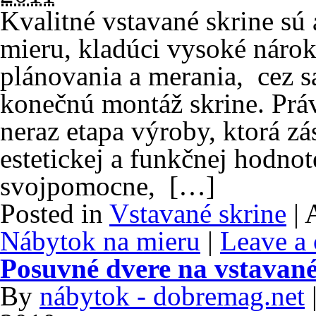
Kvalitné vstavané skrine sú
mieru, kladúci vysoké nárok
plánovania a merania, cez 
konečnú montáž skrine. Práv
neraz etapa výroby, ktorá z
estetickej a funkčnej hodnot
svojpomocne, […]
Posted in
Vstavané skrine
|
A
Nábytok na mieru
|
Leave a
Posuvné dvere na vstavané 
By
nábytok - dobremag.net