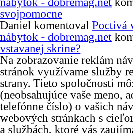
nábytok - dobremag.net
kom
svojpomocne
Daniel
komentoval
Poctivá 
nábytok - dobremag.net
kom
vstavanej skrine?
Na zobrazovanie reklám ná
stránok využívame služby re
strany. Tieto spoločnosti m
(neobsahujúce vaše meno, ad
telefónne číslo) o vašich ná
webových stránkach s cieľo
a službách, ktoré vás zaujím