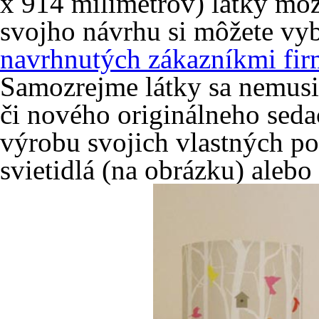
x 914 milimetrov) látky môž
svojho návrhu si môžete vy
navrhnutých zákazníkmi fir
Samozrejme látky sa nemusia
či nového originálneho sedac
výrobu svojich vlastných pod
svietidlá (na obrázku) alebo