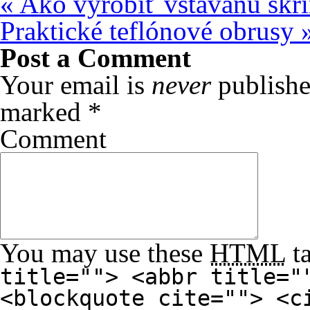
«
Ako vyrobiť vstavanú skr
Praktické teflónové obrusy
Post a Comment
Your email is
never
publishe
marked
*
Comment
You may use these
HTML
ta
title=""> <abbr title="
<blockquote cite=""> <c