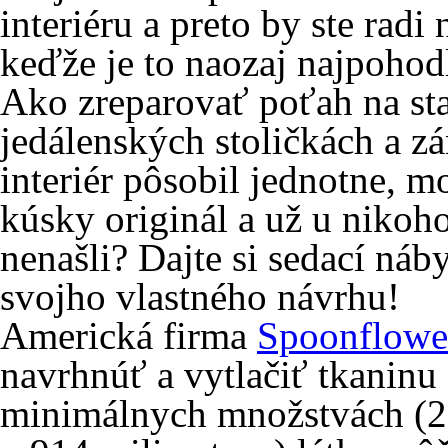
interiéru a preto by ste radi
keďže je to naozaj najpohodl
Ako zreparovať poťah na sta
jedálenských stoličkách a z
interiér pôsobil jednotne, mo
kúsky originál a už u nikoh
nenašli? Dajte si sedací ná
svojho vlastného návrhu!
Americká firma
Spoonflowe
navrhnúť a vytlačiť tkaninu
minimálnych množstvách (20