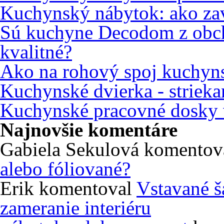
Kuchynský nábytok: ako zav
Sú kuchyne Decodom z obc
kvalitné?
Ako na rohový spoj kuchyns
Kuchynské dvierka - strieka
Kuchynské pracovné dosky 
Najnovšie komentáre
Gabiela Sekulová
komentov
alebo fóliované?
Erik
komentoval
Vstavané š
zameranie interiéru