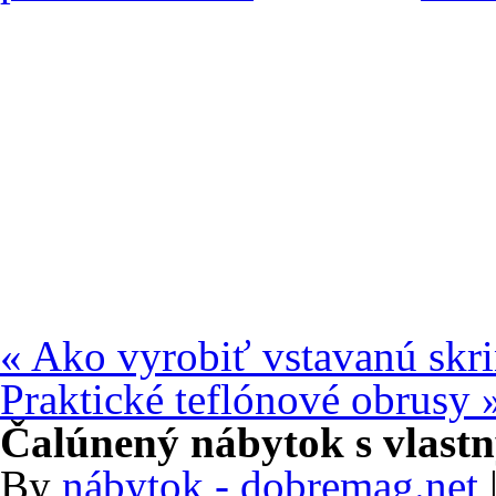
«
Ako vyrobiť vstavanú skr
Praktické teflónové obrusy
Čalúnený nábytok s vlas
By
nábytok - dobremag.net