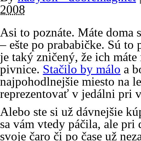
2008
Asi to poznáte. Máte doma s
– ešte po prababičke. Sú to
je taký zničený, že ich mát
pivnice.
Stačilo by málo
a bo
najpohodlnejšie miesto na l
reprezentovať v jedálni pri v
Alebo ste si už dávnejšie kú
sa vám vtedy páčila, ale pr
svoje čaro či po čase už n