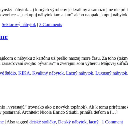
 kuchynský nábytok…) ktorých výrobcov je kvalitný a samozrejme nie pr
ehovoriace – „nekupuj nábytok tam a tam“ alebo naopak „kupuj nábytok
,
Sektorový nábytok
|
3 Comments
eme
úcom o nábytku z kartónu už prešlo naozaj more času. Za toho (takmer
ri zariaďovaní svojho bývania?“ a zverejnil som výhercu Májovej súťaž
ové štúdio
,
KIKA
,
Kvalitný nábytok
,
Lacný nábytok
,
Luxusný nábytok
chlo „vyrastajú“ (rovnako ako z nových topánok). Ak k tomu prirátame 
y postarané. Architekt Nicola Enrico Stäubli prináša deťom a […]
ne
|
Also tagged
detské stoličky
,
Detský nábytok
,
lacný
|
1 Comment