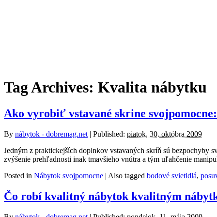
Tag Archives:
Kvalita nábytku
Ako vyrobiť vstavané skrine svojpomocne: 
By
nábytok - dobremag.net
|
Published:
piatok, 30. októbra 2009
Jedným z praktickejších doplnkov vstavaných skríň sú bezpochyby svie
zvýšenie prehľadnosti inak tmavšieho vnútra a tým uľahčenie manipul
Posted in
Nábytok svojpomocne
|
Also tagged
bodové svietidlá
,
posu
Čo robí kvalitný nábytok kvalitným náby
By
nábytok - dobremag.net
|
Published:
pondelok, 11. mája 2009