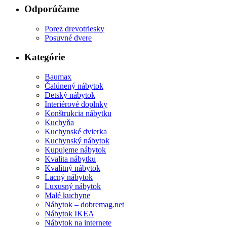
Odporúčame
Porez drevotriesky
Posuvné dvere
Kategórie
Baumax
Čalúnený nábytok
Detský nábytok
Interiérové doplnky
Konštrukcia nábytku
Kuchyňa
Kuchynské dvierka
Kuchynský nábytok
Kupujeme nábytok
Kvalita nábytku
Kvalitný nábytok
Lacný nábytok
Luxusný nábytok
Malé kuchyne
Nábytok – dobremag.net
Nábytok IKEA
Nábytok na internete