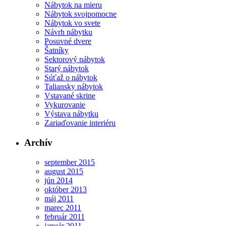
Nábytok na mieru
Nábytok svojpomocne
Nábytok vo svete
Návrh nábytku
Posuvné dvere
Šatníky
Sektorový nábytok
Starý nábytok
Súťaž o nábytok
Taliansky nábytok
Vstavané skrine
Vykurovanie
Výstava nábytku
Zariaďovanie interiéru
Archív
september 2015
august 2015
jún 2014
október 2013
máj 2011
marec 2011
február 2011
január 2011