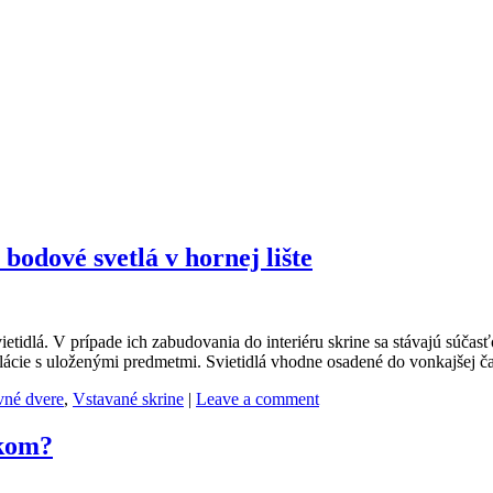
bodové svetlá v hornej lište
tidlá. V prípade ich zabudovania do interiéru skrine sa stávajú súčas
ácie s uloženými predmetmi. Svietidlá vhodne osadené do vonkajšej čas
vné dvere
,
Vstavané skrine
|
Leave a comment
tkom?