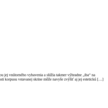
ťou jej vnútorného vybavenia a slúžia takmer výhradne „iba“ na
ti korpusu vstavanej skrine môže navyše zvýšiť aj jej estetickú […]