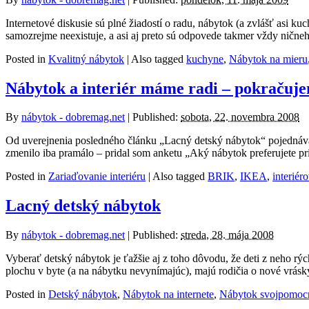
Internetové diskusie sú plné žiadostí o radu, nábytok (a zvlášť asi
samozrejme neexistuje, a asi aj preto sú odpovede takmer vždy ničn
Posted in
Kvalitný nábytok
|
Also tagged
kuchyne
,
Nábytok na mieru
Nábytok a interiér máme radi – pokračuj
By
nábytok - dobremag.net
|
Published:
sobota, 22. novembra 2008
Od uverejnenia posledného článku „Lacný detský nábytok“ pojednávaj
zmenilo iba pramálo – pridal som anketu „Aký nábytok preferujete p
Posted in
Zariaďovanie interiéru
|
Also tagged
BRIK
,
IKEA
,
interiér
Lacný detský nábytok
By
nábytok - dobremag.net
|
Published:
streda, 28. mája 2008
Vyberať detský nábytok je ťažšie aj z toho dôvodu, že deti z neho rý
plochu v byte (a na nábytku nevynímajúc), majú rodičia o nové vrásk
Posted in
Detský nábytok
,
Nábytok na internete
,
Nábytok svojpomoc