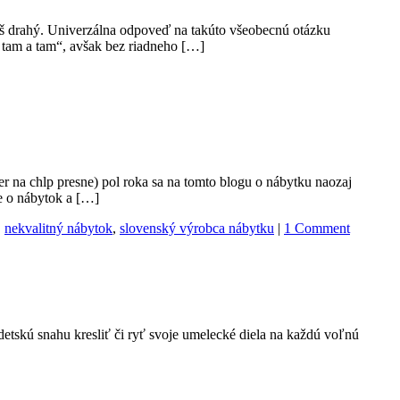
íliš drahý. Univerzálna odpoveď na takúto všeobecnú otázku
 tam a tam“, avšak bez riadneho […]
 na chlp presne) pol roka sa na tomto blogu o nábytku naozaj
e o nábytok a […]
,
nekvalitný nábytok
,
slovenský výrobca nábytku
|
1 Comment
detskú snahu kresliť či ryť svoje umelecké diela na každú voľnú