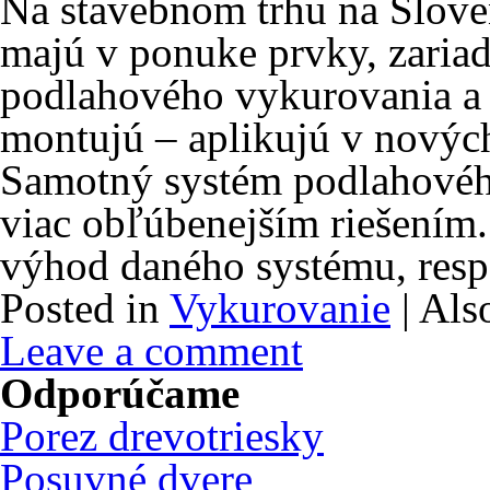
Na stavebnom trhu na Sloven
majú v ponuke prvky, zariad
podlahového vykurovania a e
montujú – aplikujú v novýc
Samotný systém podlahového
viac obľúbenejším riešením.
výhod daného systému, res
Posted in
Vykurovanie
|
Als
Leave a comment
Odporúčame
Porez drevotriesky
Posuvné dvere