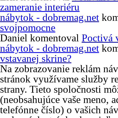
zameranie interiéru
nábytok - dobremag.net
kom
svojpomocne
Daniel
komentoval
Poctivá 
nábytok - dobremag.net
kom
vstavanej skrine?
Na zobrazovanie reklám ná
stránok využívame služby re
strany. Tieto spoločnosti m
(neobsahujúce vaše meno, ad
telefónne číslo) o vašich ná