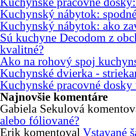
Kuchynské pracovné dosky
Kuchynský nábytok: spodné
Kuchynský nábytok: ako zav
Sú kuchyne Decodom z obc
kvalitné?
Ako na rohový spoj kuchyns
Kuchynské dvierka - strieka
Kuchynské pracovné dosky 
Najnovšie komentáre
Gabiela Sekulová
komentov
alebo fóliované?
Erik
komentoval
Vstavané š