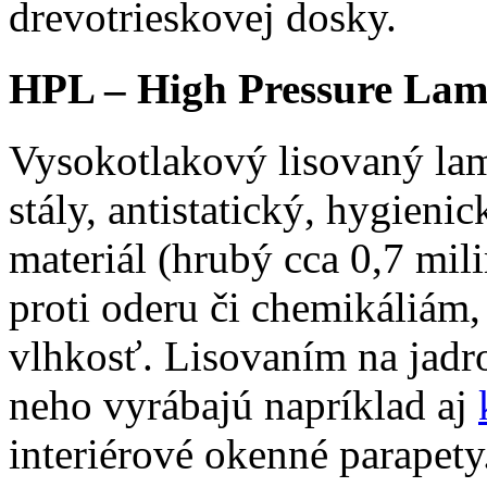
drevotrieskovej dosky.
HPL – High Pressure Lam
Vysokotlakový lisovaný lam
stály, antistatický, hygien
materiál (hrubý cca 0,7 mi
proti oderu či chemikáliám,
vlhkosť. Lisovaním na jadro
neho vyrábajú napríklad aj
interiérové okenné parapety