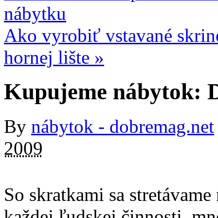
nábytku
Ako vyrobiť vstavané skrin
hornej lište
»
Kupujeme nábytok:
By
nábytok - dobremag.net
2009
So skratkami sa stretávame
každej ľudskej činnosti, mn