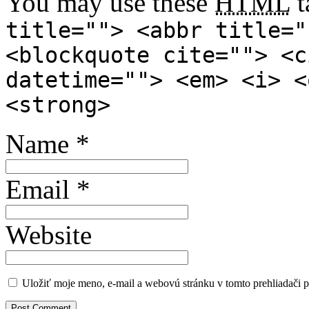
You may use these
HTML
t
title=""> <abbr title="
<blockquote cite=""> <c
datetime=""> <em> <i> <
<strong>
Name
*
Email
*
Website
Uložiť moje meno, e-mail a webovú stránku v tomto prehliadači 