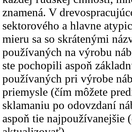
znamená. V drevospracujúco
sektorového a hlavne atyp
mieru sa so skrátenými názv
používaných na výrobu nábyt
ste pochopili aspoň základn
používaných pri výrobe náb
priemysle (čím môžete pre
sklamaniu po odovzdaní náb
aspoň tie najpoužívanejšie
aktualizovať).