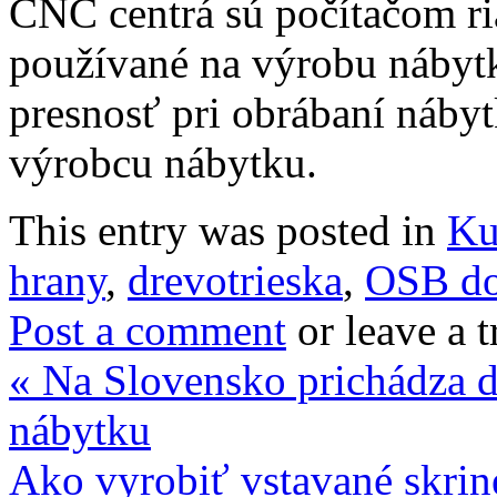
CNC centrá sú počítačom ria
používané na výrobu nábytk
presnosť pri obrábaní nábyt
výrobcu nábytku.
This entry was posted in
Ku
hrany
,
drevotrieska
,
OSB do
Post a comment
or leave a 
«
Na Slovensko prichádza ď
nábytku
Ako vyrobiť vstavané skrin