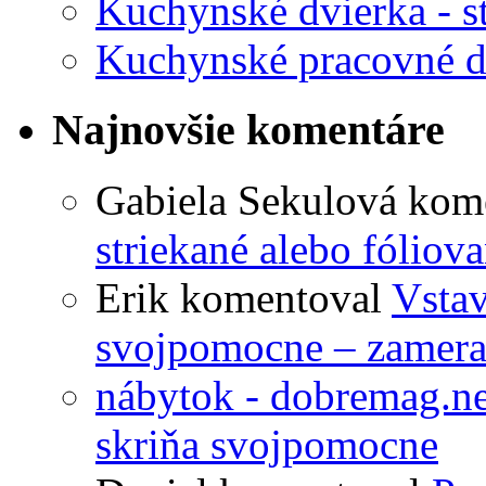
Kuchynské dvierka - st
Kuchynské pracovné d
Najnovšie komentáre
Gabiela Sekulová
kom
striekané alebo fóliov
Erik
komentoval
Vstav
svojpomocne – zameran
nábytok - dobremag.ne
skriňa svojpomocne