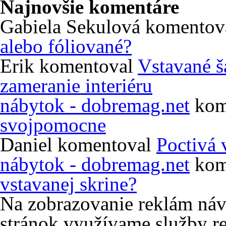
Najnovšie komentáre
Gabiela Sekulová
komentov
alebo fóliované?
Erik
komentoval
Vstavané š
zameranie interiéru
nábytok - dobremag.net
kom
svojpomocne
Daniel
komentoval
Poctivá 
nábytok - dobremag.net
kom
vstavanej skrine?
Na zobrazovanie reklám ná
stránok využívame služby re