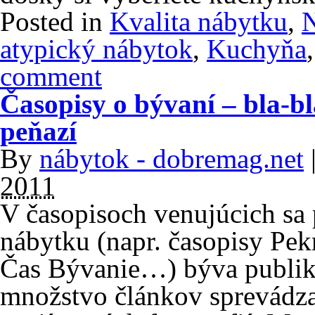
Posted in
Kvalita nábytku
,
N
atypický nábytok
,
Kuchyňa
comment
Časopisy o bývaní – bla-b
peňazí
By
nábytok - dobremag.net
2011
V časopisoch venujúcich sa 
nábytku (napr. časopisy Pe
Čas Bývanie…) býva publik
množstvo článkov sprevádz