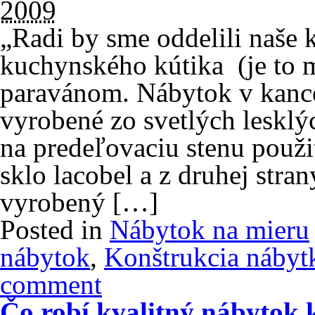
2009
„Radi by sme oddelili naše 
kuchynského kútika (je to 
paravánom. Nábytok v kancel
vyrobené zo svetlých lesklýc
na predeľovaciu stenu použiť
sklo lacobel a z druhej stra
vyrobený […]
Posted in
Nábytok na mieru
nábytok
,
Konštrukcia nábyt
comment
Čo robí kvalitný nábytok