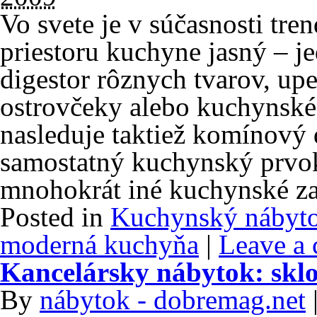
Vo svete je v súčasnosti tre
priestoru kuchyne jasný – 
digestor rôznych tvarov, up
ostrovčeky alebo kuchynské
nasleduje taktiež komínový 
samostatný kuchynský prvok 
mnohokrát iné kuchynské za
Posted in
Kuchynský nábyt
moderná kuchyňa
|
Leave a
Kancelársky nábytok: sklo
By
nábytok - dobremag.net