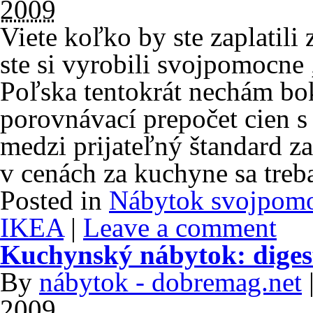
2009
Viete koľko by ste zaplatil
ste si vyrobili svojpomocne
Poľska tentokrát nechám bo
porovnávací prepočet cien s
medzi prijateľný štandard z
v cenách za kuchyne sa treb
Posted in
Nábytok svojpom
IKEA
|
Leave a comment
Kuchynský nábytok: diges
By
nábytok - dobremag.net
2009