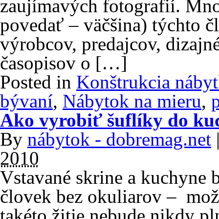
zaujímavých fotografií. M
povedať – väčšina) týchto čl
výrobcov, predajcov, dizajn
časopisov o […]
Posted in
Konštrukcia náby
bývaní
,
Nábytok na mieru
,
Ako vyrobiť šuflíky do ku
By
nábytok - dobremag.net
2010
Vstavané skrine a kuchyne b
človek bez okuliarov – možn
takéto žitie nebude nikdy pl