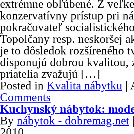
extrémne obľúbené. Z veľkej 
konzervatívny prístup pri 
pokračovateľ socialistickéh
Topolčany resp. neskoršej ak
je to dôsledok rozšíreného
disponujú dobrou kvalitou, 
priatelia zvažujú […]
Posted in
Kvalita nábytku
|
A
Comments
Kuchynský nábytok: mode
By
nábytok - dobremag.net
2010