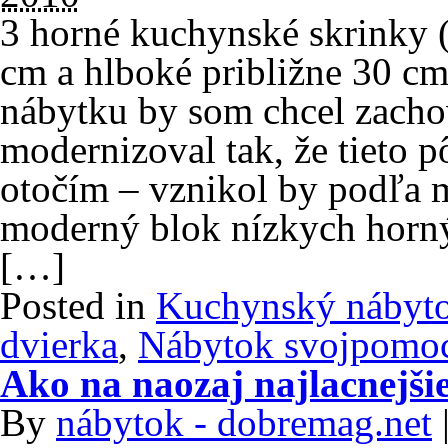
3 horné kuchynské skrinky (
cm a hlboké približne 30 
nábytku by som chcel zacho
modernizoval tak, že tieto
otočím – vznikol by podľa m
moderný blok nízkych horný
[…]
Posted in
Kuchynský nábyt
dvierka
,
Nábytok svojpomo
Ako na naozaj najlacnejši
By
nábytok - dobremag.net