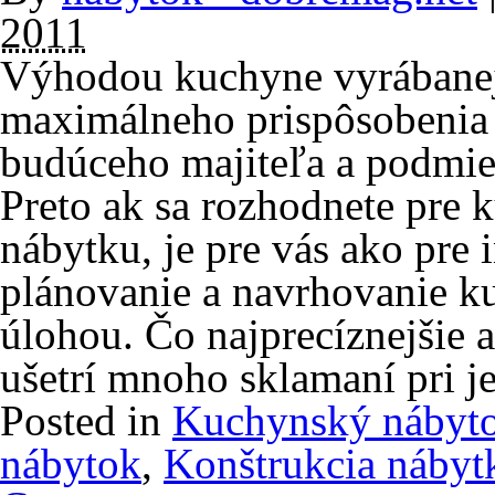
2011
Výhodou kuchyne vyrábanej
maximálneho prispôsobenia
budúceho majiteľa a podmie
Preto ak sa rozhodnete pre
nábytku, je pre vás ako pre 
plánovanie a navrhovanie ku
úlohou. Čo najprecíznejšie
ušetrí mnoho sklamaní pri j
Posted in
Kuchynský nábyt
nábytok
,
Konštrukcia nábyt