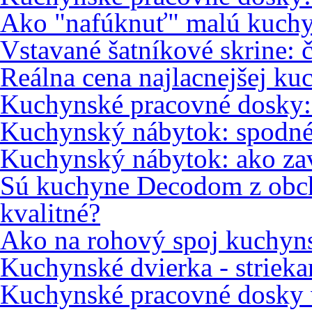
Ako "nafúknuť" malú kuch
Vstavané šatníkové skrine: 
Reálna cena najlacnejšej ku
Kuchynské pracovné dosky
Kuchynský nábytok: spodné
Kuchynský nábytok: ako zav
Sú kuchyne Decodom z obc
kvalitné?
Ako na rohový spoj kuchyns
Kuchynské dvierka - strieka
Kuchynské pracovné dosky 