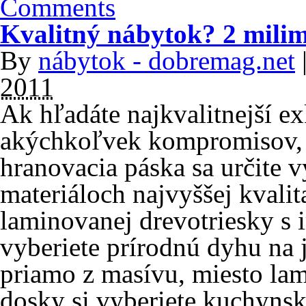
Comments
Kvalitný nábytok? 2 milim
By
nábytok - dobremag.net
2011
Ak hľadáte najkvalitnejší e
akýchkoľvek kompromisov, 
hranovacia páska sa určite v
materiáloch najvyššej kvalit
laminovanej drevotriesky s 
vyberiete prírodnú dyhu na 
priamo z masívu, miesto la
dosky si vyberiete kuchyns