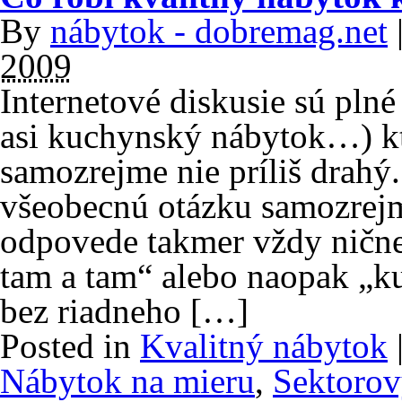
By
nábytok - dobremag.net
2009
Internetové diskusie sú plné
asi kuchynský nábytok…) kt
samozrejme nie príliš drahý
všeobecnú otázku samozrejme 
odpovede takmer vždy ničn
tam a tam“ alebo naopak „k
bez riadneho […]
Posted in
Kvalitný nábytok
Nábytok na mieru
,
Sektorov